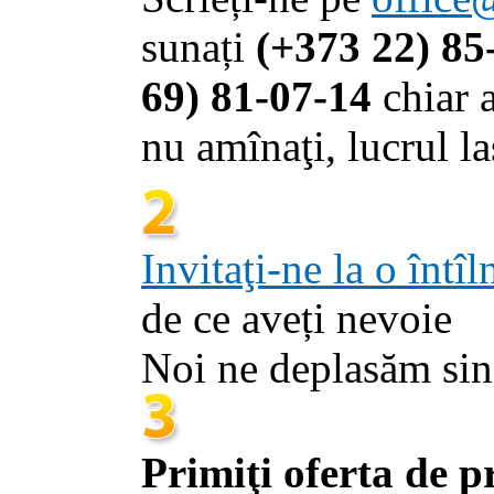
sunați
(+373 22) 85
69) 81-07-14
chiar
nu amînaţi, lucrul la
Invitaţi-ne la o întî
de ce aveți nevoie
Noi ne deplasăm sin
Primiţi oferta de pr